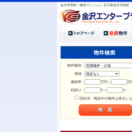
金沢市長町一棟売マンション 石川県金沢市長町
物件種別:
地域:
価格帯:
万円～
万
利回り:
%～
%
売約済・商談中の物件は表示し